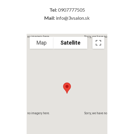
Mavibet
Tel:
0907777505
Güvenilir
Mail:
info@3vsalon.sk
Mi,
Mavibet
Bonus
Sorry, we have no imagery here.
Sorry, we have no imagery here.
Map
Satellite
Ve
Kampanyalar
Sorry, we have no imagery here.
Sorry, we have no imagery here.