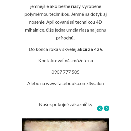
jemnejšie ako bežné riasy, vyrobené
polymérnou technikou. Jemné na dotyk aj
nosenie. Aplikované sú technikou 4D
mihalnice, čiže jedna uméla riasa na jednu
prírodnú..
Do konca roka v skvelej
akcii za 42 €
Kontaktovať nás môžete na
0907 777 505
Alebo na www.facebook.com/3vsalon
Naše spokojné zákazníčky