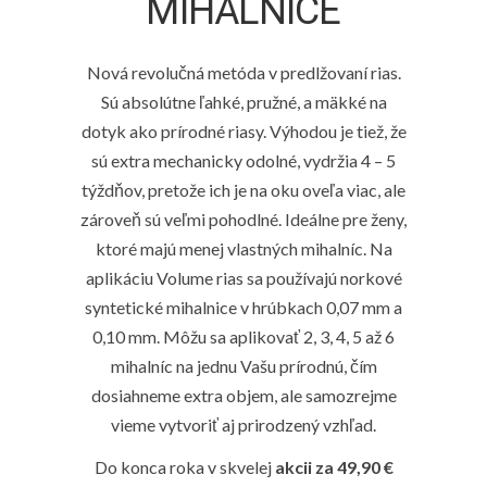
MIHALNICE
Nová revolučná metóda v predlžovaní rias.
Sú absolútne ľahké, pružné, a mäkké na
dotyk ako prírodné riasy. Výhodou je tiež, že
sú extra mechanicky odolné, vydržia 4 – 5
týždňov, pretože ich je na oku oveľa viac, ale
zároveň sú veľmi pohodlné. Ideálne pre ženy,
ktoré majú menej vlastných mihalníc. Na
aplikáciu Volume rias sa používajú norkové
syntetické mihalnice v hrúbkach 0,07 mm a
0,10 mm. Môžu sa aplikovať 2, 3, 4, 5 až 6
mihalníc na jednu Vašu prírodnú, čím
dosiahneme extra objem, ale samozrejme
vieme vytvoriť aj prirodzený vzhľad.
Do konca roka v skvelej
akcii za 49,90 €