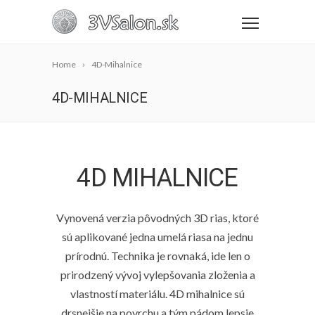
Home
4D-Mihalnice
4D-MIHALNICE
4D MIHALNICE
Vynovená verzia pôvodných 3D rias, ktoré
sú aplikované jedna umelá riasa na jednu
prírodnú. Technika je rovnaká, ide len o
prirodzený vývoj vylepšovania zloženia a
vlastností materiálu. 4D mihalnice sú
drsnejšie na povrchu a tým pádom lepsie