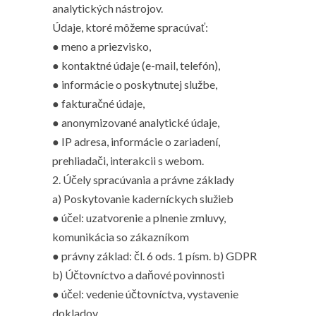
analytických nástrojov.
Údaje, ktoré môžeme spracúvať:
● meno a priezvisko,
● kontaktné údaje (e-mail, telefón),
● informácie o poskytnutej službe,
● fakturačné údaje,
● anonymizované analytické údaje,
● IP adresa, informácie o zariadení,
prehliadači, interakcii s webom.
2. Účely spracúvania a právne základy
a) Poskytovanie kaderníckych služieb
● účel: uzatvorenie a plnenie zmluvy,
komunikácia so zákazníkom
● právny základ: čl. 6 ods. 1 písm. b) GDPR
b) Účtovníctvo a daňové povinnosti
● účel: vedenie účtovníctva, vystavenie
dokladov