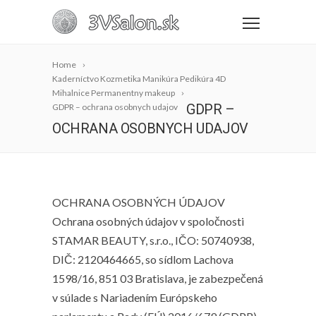
Home
Kaderníctvo Kozmetika Manikúra Pedikúra 4D
Mihalnice Permanentny makeup
GDPR –
GDPR – ochrana osobnych udajov
OCHRANA OSOBNYCH UDAJOV
OCHRANA OSOBNÝCH ÚDAJOV
Ochrana osobných údajov v spoločnosti
STAMAR BEAUTY, s.r.o., IČO: 50740938,
DIČ: 2120464665, so sídlom Lachova
1598/16, 851 03 Bratislava, je zabezpečená
v súlade s Nariadením Európskeho