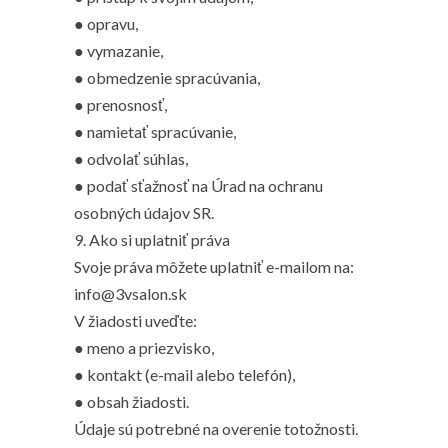
● opravu,
● vymazanie,
● obmedzenie spracúvania,
● prenosnosť,
● namietať spracúvanie,
● odvolať súhlas,
● podať sťažnosť na Úrad na ochranu
osobných údajov SR.
9. Ako si uplatniť práva
Svoje práva môžete uplatniť e-mailom na:
info@3vsalon.sk
V žiadosti uveďte:
● meno a priezvisko,
● kontakt (e-mail alebo telefón),
● obsah žiadosti.
Údaje sú potrebné na overenie totožnosti.